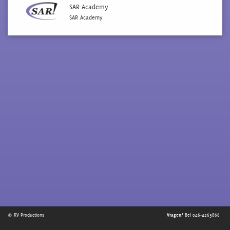
SAR Academy
SAR Academy
© RV Productions
Vragen?
Bel 046-4263866