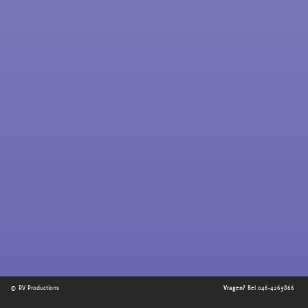
© RV Productions
Vragen?
Bel 046-4263866